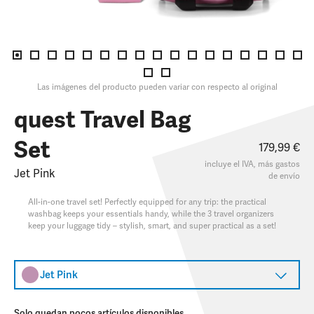
Las imágenes del producto pueden variar con respecto al original
quest Travel Bag
Set
179,99 €
incluye el IVA, más
gastos
Jet Pink
de envío
All-in-one travel set! Perfectly equipped for any trip: the practical
washbag keeps your essentials handy, while the 3 travel organizers
keep your luggage tidy – stylish, smart, and super practical as a set!
Jet Pink
Solo quedan pocos artículos disponibles