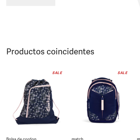
Productos coincidentes
SALE
SALE
Bolsa de cordon
match
m