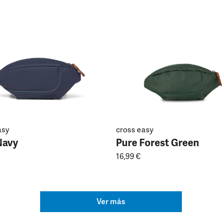
asy
cross easy
Navy
Pure Forest Green
16,99 €
Ver más