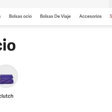
s
Bolsas ocio
Bolsas De Viaje
Accesorios
S
cio
clutch