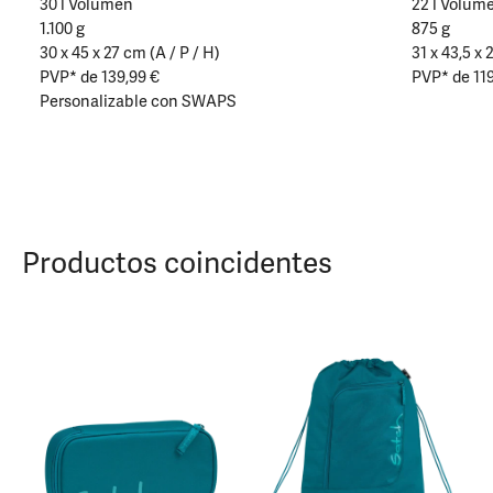
30 l Volumen
22 l Volum
1.100 g
875 g
30 x 45 x 27 cm (A / P / H)
31 x 43,5 x 
PVP* de 139,99 €
PVP* de 119
Personalizable con SWAPS
Productos coincidentes