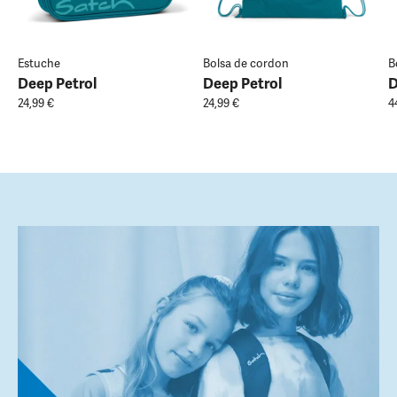
Estuche
Bolsa de cordon
B
Deep Petrol
Deep Petrol
D
24,99 €
24,99 €
4