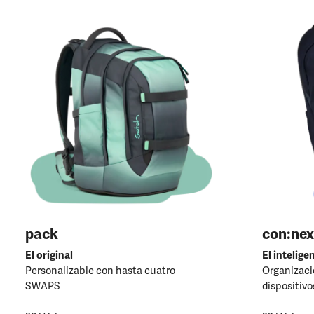
pack
con:nex
El original
El intelige
Personalizable con hasta cuatro
Organizació
SWAPS
dispositivo