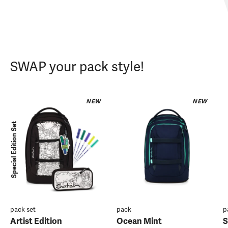
SWAP your pack style!
NEW
NEW
Special Edition Set
pack set
pack
p
Artist Edition
Ocean Mint
S