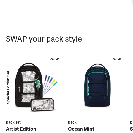
SWAP your pack style!
NEW
NEW
Special Edition Set
pack set
pack
p
Artist Edition
Ocean Mint
S