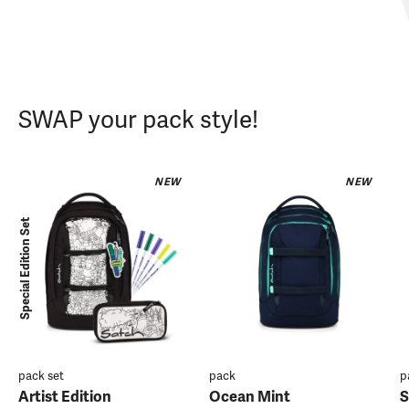
SWAP your pack style!
NEW
NEW
Special Edition Set
pack set
pack
p
Artist Edition
Ocean Mint
S