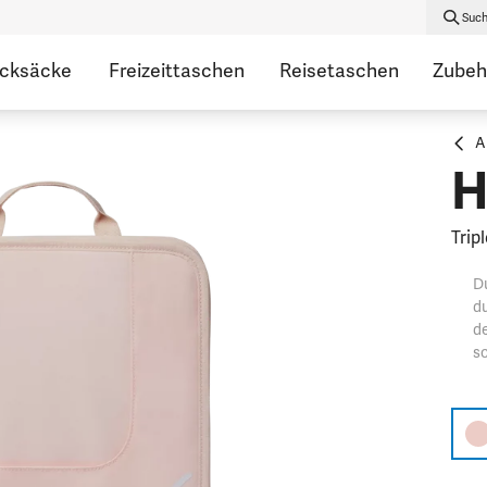
Suc
ucksäcke
Freizeittaschen
Reisetaschen
Zubeh
A
H
Trip
Du
du
de
so