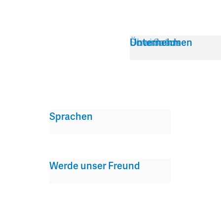
Service
Über Satch
Downloads
Unternehmen
Sprachen
Werde unser Freund