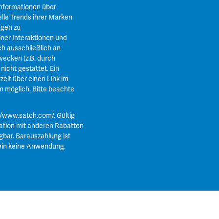
Informationen über
lle Trends ihrer Marken
ngen zu
ner Interaktionen und
ch ausschließlich an
ecken (z.B. durch
icht gestattet. Ein
zeit über einen Link im
m
möglich. Bitte beachte
//www.satch.com/
. Gültig
ation mit anderen Rabatten
gbar. Barauszahlung ist
ein keine Anwendung.