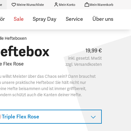
he
Meine Wunschliste
Mein Konto
Mein Warenkorb
ör
Sale
Spray Day
Service
Über uns
lle Hefteboxen
eftebox
19,99 €
inkl. gesetzl. MwSt
le Flex Rose
zzgl.
Versandkosten
 willst Meister über das Chaos sein? Dann brauchst
 unsere praktische Heftebox! Sie hält nicht nur
ine Hefte beisammen und ist immer griffbereit,
ndern schützt auch die Kanten deiner Hefte.
Triple Flex Rose