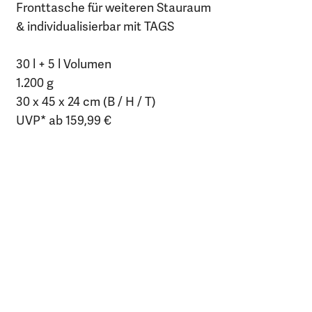
Fronttasche für weiteren Stauraum
& individualisierbar mit TAGS
30 l + 5 l Volumen
1.200 g
30 x 45 x 24 cm (B / H / T)
UVP* ab 159,99 €