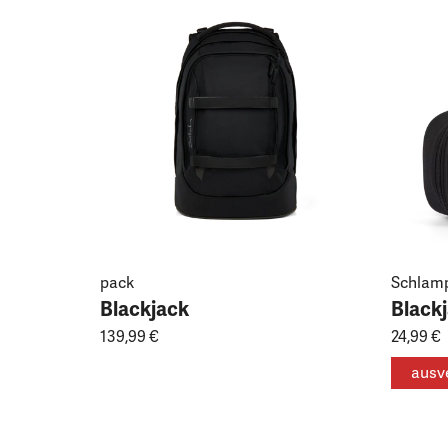
pack
Schlam
Blackjack
Black
139,99 €
24,99 €
ausv