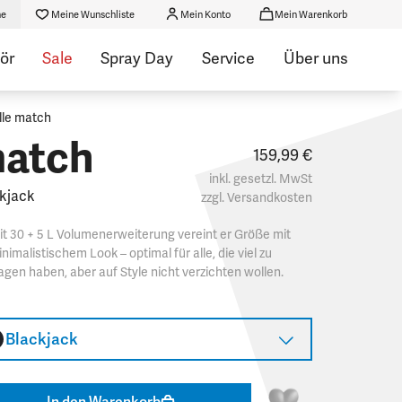
he
Meine Wunschliste
Mein Konto
Mein Warenkorb
ör
Sale
Spray Day
Service
Über uns
lle match
atch
159,99 €
inkl. gesetzl. MwSt
kjack
zzgl.
Versandkosten
t 30 + 5 L Volumenerweiterung vereint er Größe mit
nimalistischem Look – optimal für alle, die viel zu
agen haben, aber auf Style nicht verzichten wollen.
Blackjack
In den Warenkorb