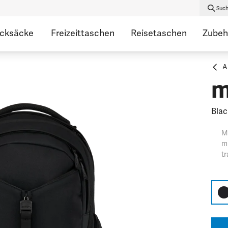
Suc
ucksäcke
Freizeittaschen
Reisetaschen
Zubeh
A
m
Blac
Mi
mi
tr