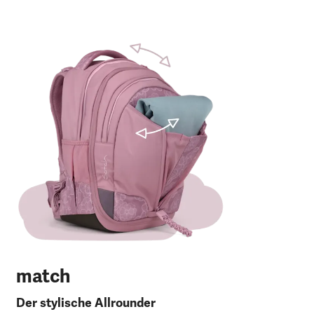
m
Der
Fro
30 
120
27 
UV
match
Der stylische Allrounder