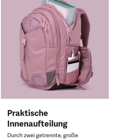
D
No
um
Rei
Praktische
Innenaufteilung
Durch zwei getrennte, große