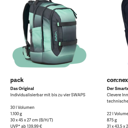
pack
con:nex
Das Original
Der Smart
Individualisierbar mit bis zu vier SWAPS
Clevere In
technische
30 l Volumen
1.100 g
22 l Volum
30 x 45 x 27 cm (B/H/T)
875 g
UVP* ab 139,99 €
31 x 43,5 x