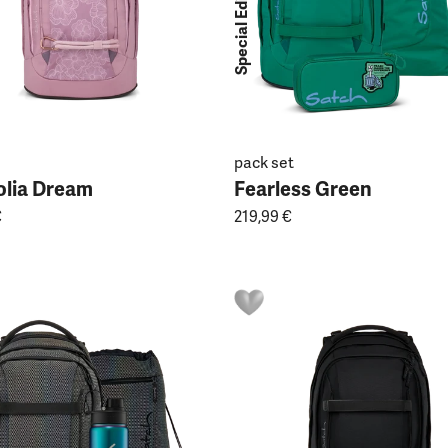
Special Edition Set
pack set
lia Dream
Fearless Green
€
219,99 €