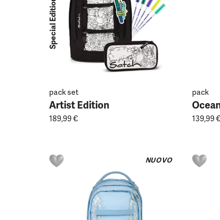
Special Edition Set
pack set
pack
Artist Edition
Ocean
189,99 €
139,99 
NUOVO