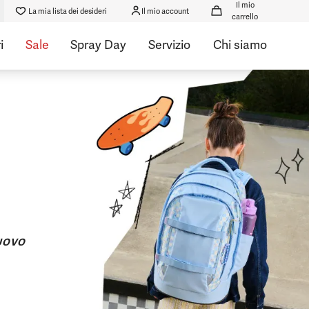
Il mio
La mia lista dei desideri
Il mio account
carrello
i
Sale
Spray Day
Servizio
Chi siamo
UOVO