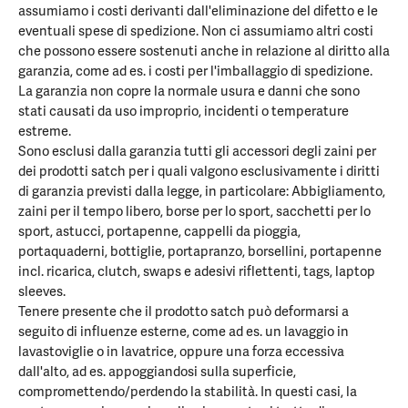
assumiamo i costi derivanti dall'eliminazione del difetto e le
eventuali spese di spedizione. Non ci assumiamo altri costi
che possono essere sostenuti anche in relazione al diritto alla
garanzia, come ad es. i costi per l'imballaggio di spedizione.
La garanzia non copre la normale usura e danni che sono
stati causati da uso improprio, incidenti o temperature
estreme.
Sono esclusi dalla garanzia tutti gli accessori degli zaini per
dei prodotti satch per i quali valgono esclusivamente i diritti
di garanzia previsti dalla legge, in particolare: Abbigliamento,
zaini per il tempo libero, borse per lo sport, sacchetti per lo
sport, astucci, portapenne, cappelli da pioggia,
portaquaderni, bottiglie, portapranzo, borsellini, portapenne
incl. ricarica, clutch, swaps e adesivi riflettenti, tags, laptop
sleeves.
Tenere presente che il prodotto satch può deformarsi a
seguito di influenze esterne, come ad es. un lavaggio in
lavastoviglie o in lavatrice, oppure una forza eccessiva
dall'alto, ad es. appoggiandosi sulla superficie,
compromettendo/perdendo la stabilità. In questi casi, la