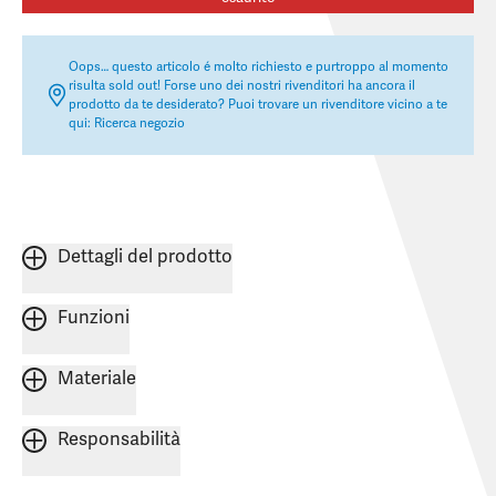
Oops… questo articolo é molto richiesto e purtroppo al momento
risulta sold out! Forse uno dei nostri rivenditori ha ancora il
prodotto da te desiderato? Puoi trovare un rivenditore vicino a te
qui:
Ricerca negozio
Dettagli del prodotto
Funzioni
Materiale
Responsabilità