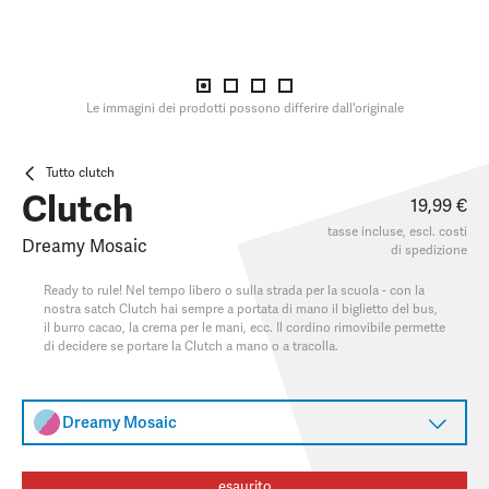
Le immagini dei prodotti possono differire dall'originale
Tutto clutch
Clutch
19,99 €
tasse incluse, escl.
costi
Dreamy Mosaic
di spedizione
Ready to rule! Nel tempo libero o sulla strada per la scuola - con la
nostra satch Clutch hai sempre a portata di mano il biglietto del bus,
il burro cacao, la crema per le mani, ecc. Il cordino rimovibile permette
di decidere se portare la Clutch a mano o a tracolla.
Dreamy Mosaic
esaurito