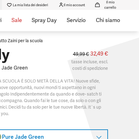
Il mio
La mia lista dei desideri
Il mio account
carrello
i
Sale
Spray Day
Servizio
Chi siamo
utto Zaini per la scuola
ly
32,49 €
49,99 €
tasse incluse, escl.
 Jade Green
costi di spedizione
A SCUOLA È SOLO METÀ DELLA VITA! Nuove sfide,
ove opportunità, nuovi mondi ti aspettano in ogni
golo Indipendentemente da quando e dove- satch ti
compagna. Quando fai le tue cose, da solo o con gli
ici. Decidi tu da solo per le tue nuove libertà. It`s up
 you.
Pure Jade Green