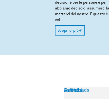
decisione per le persone e per 
abbiamo deciso di assumerci la
metterci del nostro. E questo è 
voi.
Scopri di più
Servizi
Su Satch
Downloads
Azienda