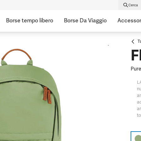
Cerca
Borse tempo libero
Borse Da Viaggio
Accessor
T
F
Pure
L
nu
an
ac
am
to