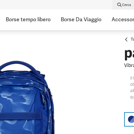
Cerca
Borse tempo libero
Borse Da Viaggio
Accessor
T
p
Vibr
Il
ot
al
qu