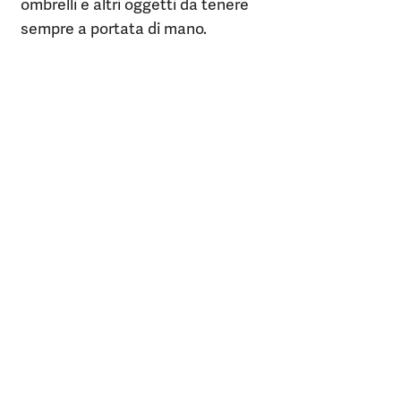
ombrelli e altri oggetti da tenere
sempre a portata di mano.
m