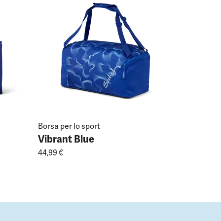
Vibrant 
19,99 €
Borsa per lo sport
Vibrant Blue
44,99 €