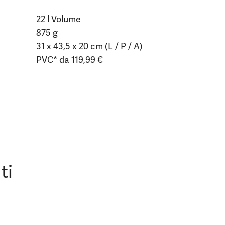
22 l Volume
875 g
31 x 43,5 x 20 cm (L / P / A)
PVC* da 119,99 €
ti