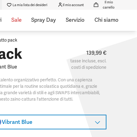
Il mio
La mia lista dei desideri
Il mio account
carrello
i
Sale
Spray Day
Servizio
Chi siamo
utto pack
ack
139,99 €
tasse incluse, escl.
ant Blue
costi di spedizione
 talento organizzativo perfetto. Con una capienza
timale per la routine scolastica quotidiana e, grazie
la grande varietà di stili e agli SWAPS intercambiabili,
esto zaino cattura l'attenzione di tutti.​
Vibrant Blue