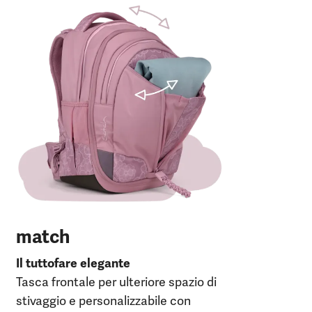
Il 
Pat
30 
120
28 
PV
match
Il tuttofare elegante
Tasca frontale per ulteriore spazio di
stivaggio e personalizzabile con