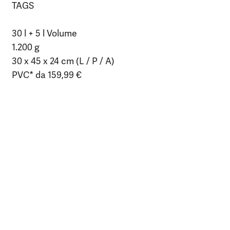
TAGS
30 l + 5 l Volume
1.200 g
30 x 45 x 24 cm (L / P / A)
PVC* da 159,99 €
Pencil Slid