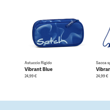
Astuccio Rigido
Sacca s
Vibrant Blue
Vibran
24,99 €
24,99 €