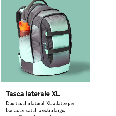
Pr
i
Due
sep
del
Tasca laterale XL
Due tasche laterali XL adatte per
borracce satch o extra large,