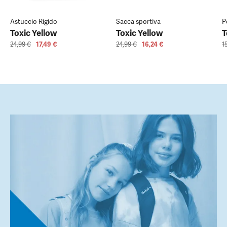
Astuccio Rigido
Sacca sportiva
P
Toxic Yellow
Toxic Yellow
T
24,99 €
17,49 €
24,99 €
16,24 €
1