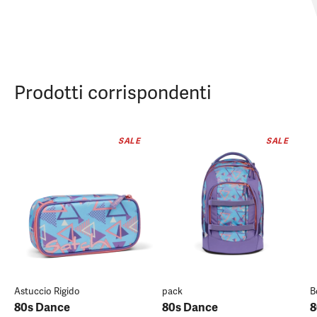
Prodotti corrispondenti
SALE
SALE
Astuccio Rigido
pack
B
80s Dance
80s Dance
8