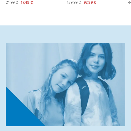
24,99 €
17,49 €
139,99 €
97,99 €
4