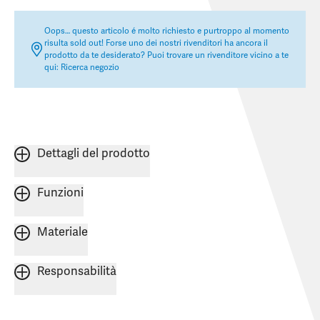
Oops… questo articolo é molto richiesto e purtroppo al momento
risulta sold out! Forse uno dei nostri rivenditori ha ancora il
prodotto da te desiderato? Puoi trovare un rivenditore vicino a te
qui:
Ricerca negozio
Dettagli del prodotto
Funzioni
Materiale
Responsabilità