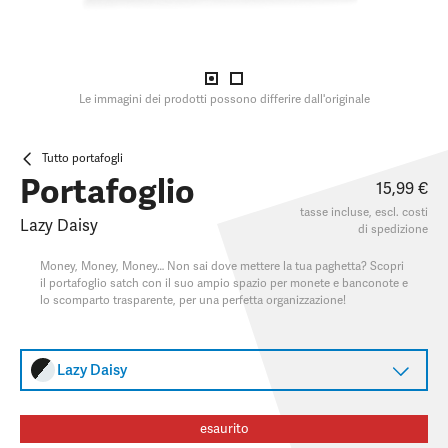
Le immagini dei prodotti possono differire dall'originale
Tutto portafogli
Portafoglio
15,99 €
tasse incluse, escl.
costi
Lazy Daisy
di spedizione
Money, Money, Money… Non sai dove mettere la tua paghetta? Scopri
il portafoglio satch con il suo ampio spazio per monete e banconote e
lo scomparto trasparente, per una perfetta organizzazione!
Lazy Daisy
esaurito