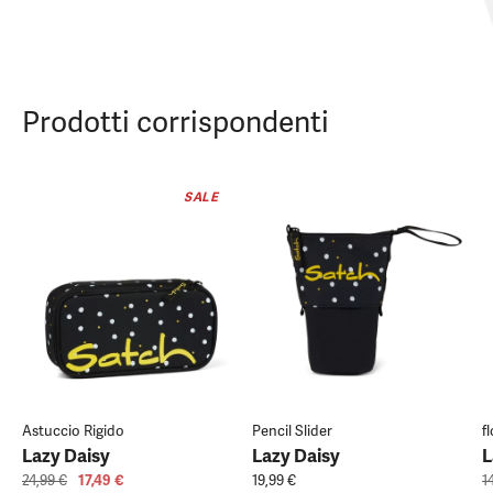
Prodotti corrispondenti
SALE
Astuccio Rigido
Pencil Slider
f
Lazy Daisy
Lazy Daisy
L
24,99 €
17,49 €
19,99 €
1