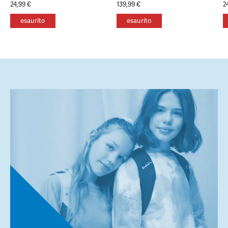
24,99 €
139,99 €
2
esaurito
esaurito