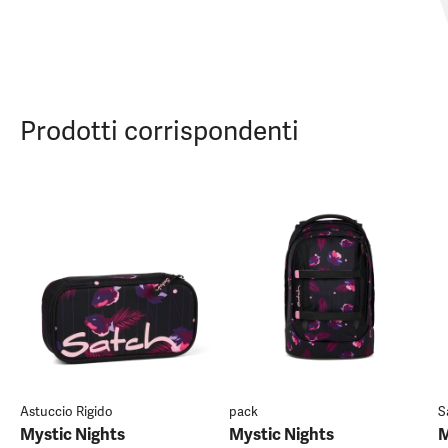
Prodotti corrispondenti
Astuccio Rigido
pack
S
Mystic Nights
Mystic Nights
M