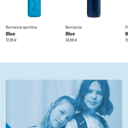
Borraccia sportiva
Borraccia
P
Blue
Blue
B
17,99 €
24,99 €
1