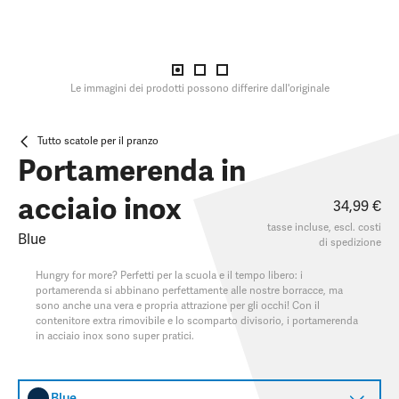
Le immagini dei prodotti possono differire dall'originale
Tutto scatole per il pranzo
Portamerenda in
acciaio inox
34,99 €
tasse incluse, escl.
costi
Blue
di spedizione
Hungry for more? Perfetti per la scuola e il tempo libero: i
portamerenda si abbinano perfettamente alle nostre borracce, ma
sono anche una vera e propria attrazione per gli occhi! Con il
contenitore extra rimovibile e lo scomparto divisorio, i portamerenda
in acciaio inox sono super pratici.
Blue