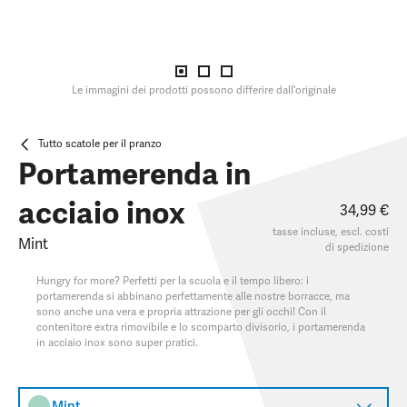
Le immagini dei prodotti possono differire dall'originale
Tutto scatole per il pranzo
Portamerenda in
acciaio inox
34,99 €
tasse incluse, escl.
costi
Mint
di spedizione
Hungry for more? Perfetti per la scuola e il tempo libero: i
portamerenda si abbinano perfettamente alle nostre borracce, ma
sono anche una vera e propria attrazione per gli occhi! Con il
contenitore extra rimovibile e lo scomparto divisorio, i portamerenda
in acciaio inox sono super pratici.
Mint