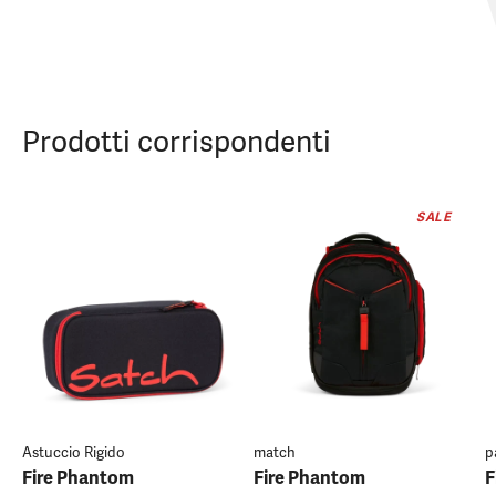
Prodotti corrispondenti
SALE
Astuccio Rigido
match
p
Fire Phantom
Fire Phantom
F