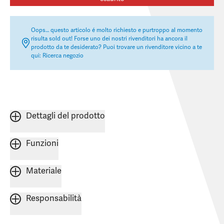
Oops… questo articolo é molto richiesto e purtroppo al momento
risulta sold out! Forse uno dei nostri rivenditori ha ancora il
prodotto da te desiderato? Puoi trovare un rivenditore vicino a te
qui:
Ricerca negozio
Dettagli del prodotto
Funzioni
Materiale
Responsabilità