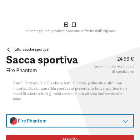
Le immagini dei prodotti possono differire dall'originale
Tutto sacche sportive
Sacca sportiva
24,99 €
tasse incluse, escl.
costi
Fire Phantom
di spedizione
Pronti. Partenza. Via! Sia che si tratti di calcio, pallavolo o altro non
importa… Qualunque sfida sportiva si presenta, la borsa sportiva è un
must! Si adatta a tutti gli zaini scolastici e si attacca facilmente allo
zaino.
Fire Phantom
esaurito