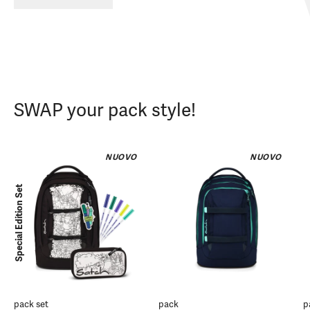
SWAP your pack style!
NUOVO
NUOVO
Special Edition Set
pack set
pack
p