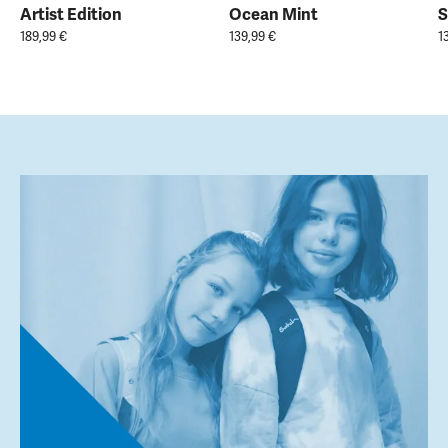
Artist Edition
Ocean Mint
S
189,99 €
139,99 €
1