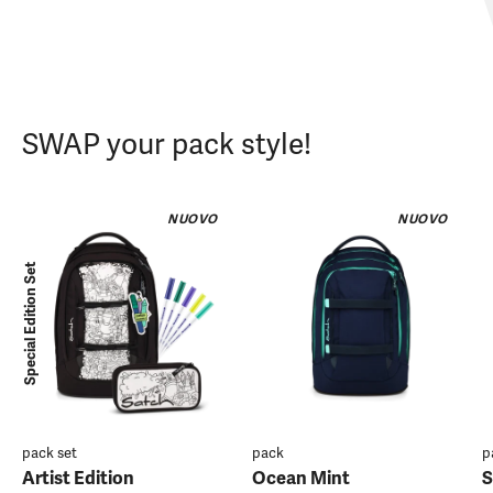
SWAP your pack style!
NUOVO
NUOVO
Special Edition Set
pack set
pack
p
Artist Edition
Ocean Mint
S