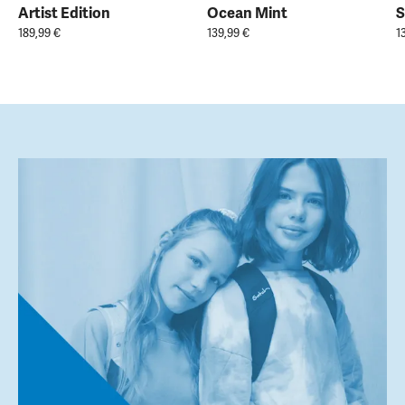
Artist Edition
Ocean Mint
S
189,99 €
139,99 €
1