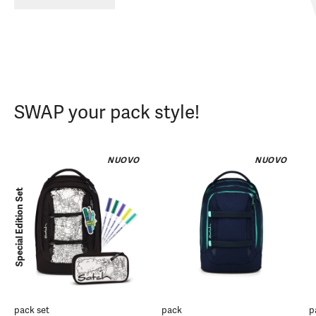
SWAP your pack style!
NUOVO
NUOVO
Special Edition Set
pack set
pack
p