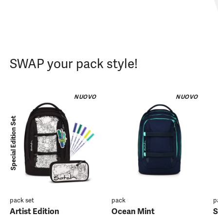
SWAP your pack style!
NUOVO
NUOVO
Special Edition Set
pack set
pack
p
Artist Edition
Ocean Mint
S