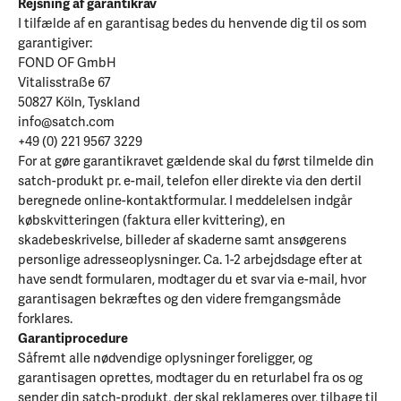
Rejsning af garantikrav
I tilfælde af en garantisag bedes du henvende dig til os som
garantigiver:
FOND OF GmbH
Vitalisstraße 67
50827 Köln, Tyskland
info@satch.com
+49 (0) 221 9567 3229
For at gøre garantikravet gældende skal du først tilmelde din
satch-produkt pr. e-mail, telefon eller direkte via den dertil
beregnede online-kontaktformular. I meddelelsen indgår
købskvitteringen (faktura eller kvittering), en
skadebeskrivelse, billeder af skaderne samt ansøgerens
personlige adresseoplysninger. Ca. 1-2 arbejdsdage efter at
have sendt formularen, modtager du et svar via e-mail, hvor
garantisagen bekræftes og den videre fremgangsmåde
forklares.
Garantiprocedure
Såfremt alle nødvendige oplysninger foreligger, og
garantisagen oprettes, modtager du en returlabel fra os og
sender din satch-produkt, der skal reklameres over, tilbage til