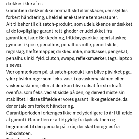
dækkes ikke af os.
Garantien dækker ikke normalt slid eller skader, der skyldes
forkert håndtering, uheld eller ekstreme temperaturer.
Alt tilbehør til dit satch-produkt, som udelukkende er dækket
af de lovpligtige garantirettigheder, er udelukket fra
garantien, især: Beklædning, fritidsrygsække, sportstasker,
gymnastikpose, penalhus, penalhus rulle, pencil slider,
regnslag, hæftemapper, drikkedunke, madkasser, pengekat,
penalhus inkl. fyld, clutch, swaps, refleksmærker, tags, laptop
sleeves.
Vær opmærksom på, at satch-produkt kan blive påvirket pga.
ydre påvirkninger som f.eks. vask i opvaskemaskinen eller
vaskemaskinen, eller at den kan blive udsat for stor kraft
ovenfra, som f.eks. ved at sidde på den, og derved miste sin
stabilitet. I disse tilfælde er vores garanti ikke gældende, da
der er tale om forkert håndtering.
Garantiperioden forlænges ikke med yderligere to år i tilfælde
af garanti. Garantien er altid gyldig fra købsdatoen og
begrænset til den periode på to år, der skal beregnes fra
købsdatoen.