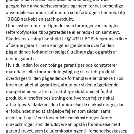
geografiske anvendelsesområde og inden for det personlige
anvendelsesområde, såfremt du som forbruger i henhold til §
13 BGB har købt en satch-produkt.
Dine lovbestemte rettigheder som forbruger ved mangler
(efteropfyldelse, tilbagetrædelse eller reduktion samt evt.
Skadeserstatning i henhold til §§ 437 ff. BGB) begrænses ikke
af denne garanti, men kan gøres gældende over for den
pågældende forhandler (sælger) uafhængigt og gratis af
denne garanti.
Hvis du inden for den toårige garantiperiode konstaterer
materiale- eller forarbejdningsfejl, og dit satch-produkt
overdrages til den pågældende forhandler eller direkte til os
inden udløbet af garantien, afhjælper vi den pågældende
mangel eller erstatter dit satch-produkt med et fejlfrit
produkt. Vi træffer beslutning om, hvordan fejlene skal
afhjælpes. Vi dækker i den forbindelse de omkostninger, der
er forbundet med at afhjælpe fejlen som sådan, samt
eventuelt opståede forsendelsesomkostninger. Andre
omkostninger, som derudover kan opstå i forbindelse med
garantikravet, som f.eks. omkostninger til forsendelseskasser,