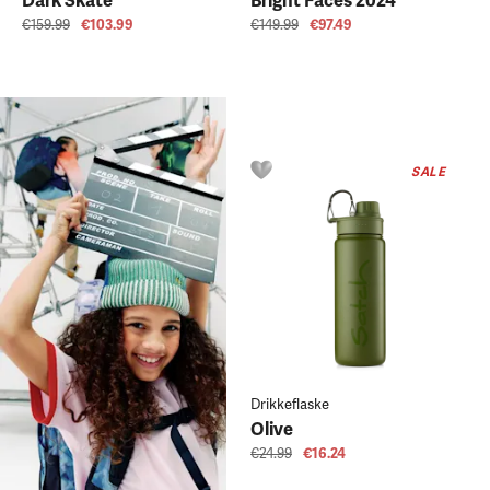
Dark Skate
Bright Faces 2024
€159.99
€103.99
€149.99
€97.49
SALE
Drikkeflaske
Olive
€24.99
€16.24