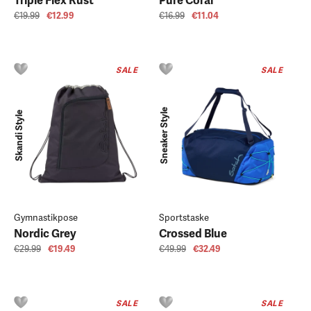
Triple Flex Rust
Pure Coral
€19.99
€12.99
€16.99
€11.04
SALE
SALE
Sneaker Style
Skandi Style
Gymnastikpose
Sportstaske
Nordic Grey
Crossed Blue
€29.99
€19.49
€49.99
€32.49
SALE
SALE