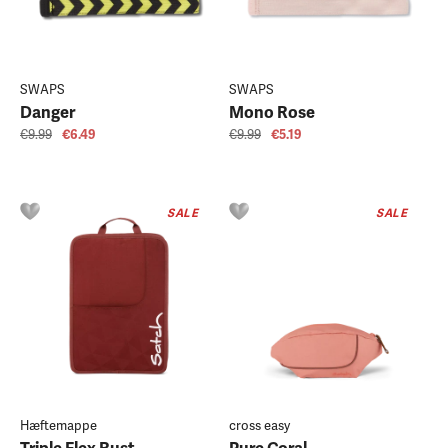
SWAPS
SWAPS
Danger
Mono Rose
€9.99
€6.49
€9.99
€5.19
SALE
SALE
Hæftemappe
cross easy