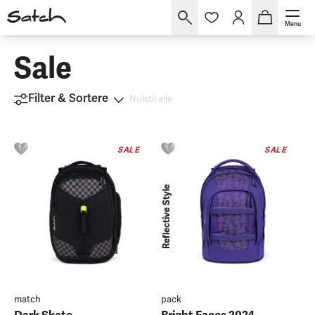
Menu
Sale
Filter & Sortere
Nulstil alle
SALE
SALE
Reflective Style
match
pack