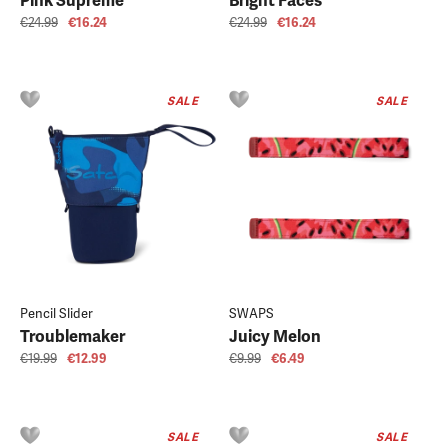
Pink Supreme
Bright Faces
€24.99
€16.24
€24.99
€16.24
SALE
SALE
Pencil Slider
SWAPS
Troublemaker
Juicy Melon
€19.99
€12.99
€9.99
€6.49
SALE
SALE