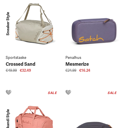
Sneaker Style
Sportstaske
Penalhus
Crossed Sand
Mesmerize
€49.99
€32.49
€24.99
€16.24
SALE
SALE
Skandi Style