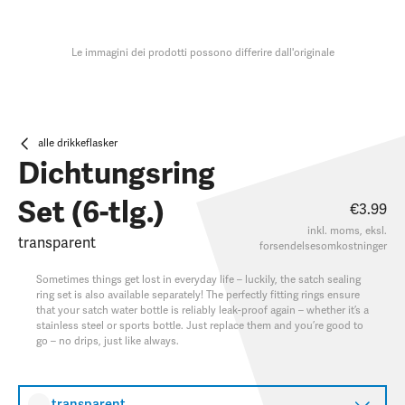
Le immagini dei prodotti possono differire dall'originale
alle drikkeflasker
Dichtungsring
Set (6-tlg.)
€3.99
inkl. moms, eksl.
transparent
forsendelsesomkostninger
Sometimes things get lost in everyday life – luckily, the satch sealing
ring set is also available separately! The perfectly fitting rings ensure
that your satch water bottle is reliably leak-proof again – whether it’s a
stainless steel or sports bottle. Just replace them and you’re good to
go – no drips, just like always.
transparent