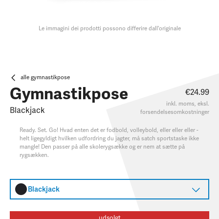
Le immagini dei prodotti possono differire dall'originale
alle gymnastikpose
Gymnastikpose
€24.99
inkl. moms, eksl.
Blackjack
forsendelsesomkostninger
Ready. Set. Go! Hvad enten det er fodbold, volleybold, eller eller eller -
helt ligegyldigt hvilken udfordring du jagter, må satch sportstaske ikke
mangle! Den passer på alle skolerygsække og er nem at sætte på
rygsækken.
Blackjack
udsolgt