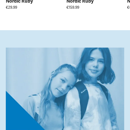
Nordic Ruby
Nordic Ruby
N
€29.99
€159.99
€