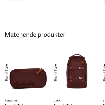
Matchende produkter
Skandi Style
Skandi Style
Skandi 
Penalhus
pack
S