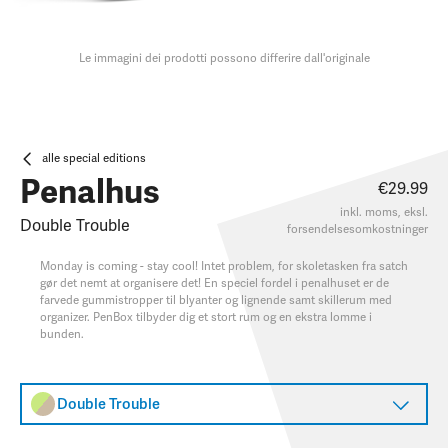
Le immagini dei prodotti possono differire dall'originale
alle special editions
Penalhus
€29.99
inkl. moms, eksl.
Double Trouble
forsendelsesomkostninger
Monday is coming - stay cool! Intet problem, for skoletasken fra satch
gør det nemt at organisere det! En speciel fordel i penalhuset er de
farvede gummistropper til blyanter og lignende samt skillerum med
organizer. PenBox tilbyder dig et stort rum og en ekstra lomme i
bunden.
Double Trouble