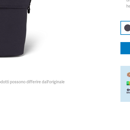
ti
h
dotti possono differire dall'originale