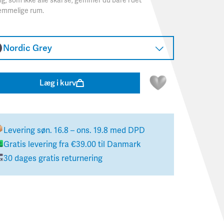
ng, som ikke alle skal se, gemmer du bare i det
emmelige rum.
Nordic Grey
Læg i kurv
Levering
søn. 16.8 – ons. 19.8
med DPD
Gratis levering fra
€39.00
til
Danmark
30 dages gratis returnering