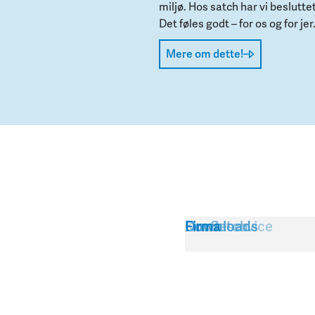
miljø. Hos satch har vi besluttet
Det føles godt – for os og for jer
Mere om dette!
Kundeservice
Om Satch
Downloads
Firma