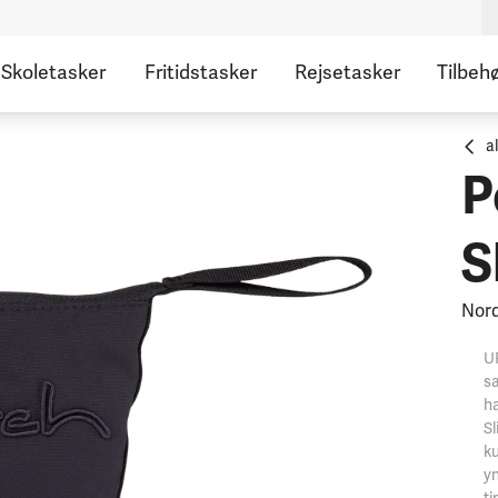
Skoletasker
Fritidstasker
Rejsetasker
Tilbeh
a
P
S
Nord
U
sa
ha
Sl
ku
yn