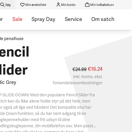
Søg
Min ønskeliste
Min konto
Min indkøbskurv
ør
Sale
Spray Day
Service
Om satch
lle penalhuse
encil
lider
€16.24
€24.99
inkl. moms, eksl.
ic Grey
forsendelsesomkostninger
P-SLIDE-DOWN! Med den populære Pencil Slider fra
tch kan du ikke alene holde styr på det hele, men
r også alt lige ved hånden! Det kompakte etui har
ide Down-funktion, så du har nem adgang til en
glepenneholder med frit udsyn til dine
dlingskuglepenne, din mobiltelefon osv. Men pssst...