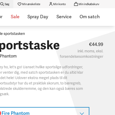
Søg
Min ønskeliste
Min konto
Min indkøbskurv
ør
Sale
Spray Day
Service
Om satch
lle sportstasken
portstaske
€44.99
inkl. moms, eksl.
 Phantom
forsendelsesomkostninger
y ho, let's go! Uanset hvilke sportslige udfordringer,
r venter dig, med satch sportstasken er du altid klar
l det hele! Udover ekstra meget plads til dit
ortsudstyr har du et praktisk skorum, to bæregreb,
olstrede skulderremme, og den kan også bæres som
ygsæk.
Fire Phantom