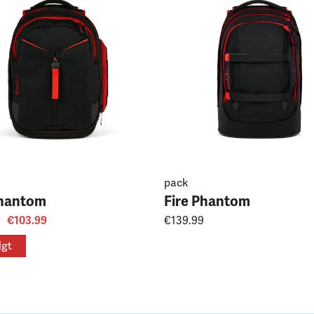
pack
Phantom
Fire Phantom
€103.99
€139.99
lgt