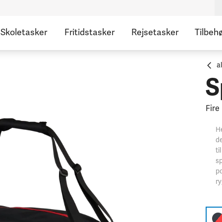
Skoletasker
Fritidstasker
Rejsetasker
Tilbeh
a
S
Fire
He
de
ti
sp
p
r