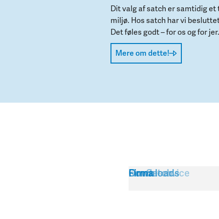
Dit valg af satch er samtidig e
miljø. Hos satch har vi besluttet
Det føles godt – for os og for jer
Mere om dette!
Kundeservice
Om Satch
Downloads
Firma