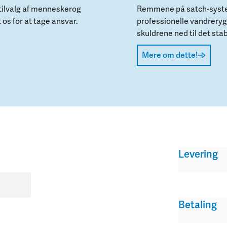
t tilvalg af menneskerog
Remmene på satch-syste
 os for at tage ansvar.
professionelle vandreryg
.
skuldrene ned til det st
Mere om dette!
Levering
Betaling