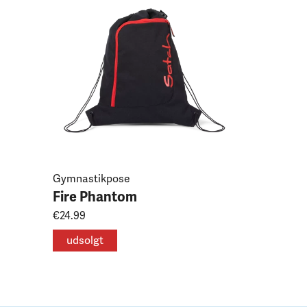
Fire Ph
€15.99
Gymnastikpose
Fire Phantom
€24.99
udsolgt