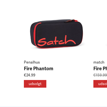
Penalhus
match
Fire Phantom
Fire 
€24.99
€159.99
udsolgt
udso