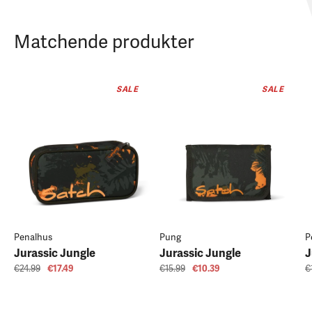
Matchende produkter
SALE
SALE
Penalhus
Pung
P
Jurassic Jungle
Jurassic Jungle
J
€24.99
€17.49
€15.99
€10.39
€