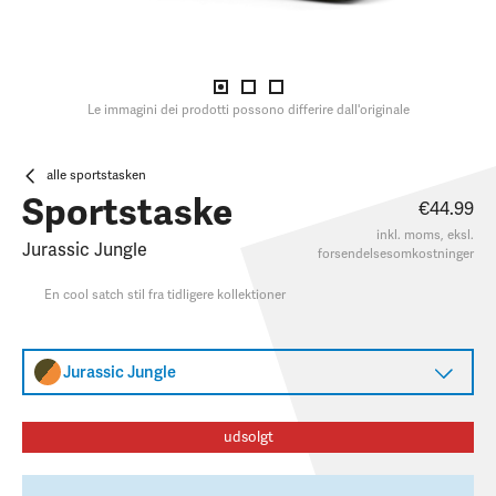
Le immagini dei prodotti possono differire dall'originale
alle sportstasken
Sportstaske
€44.99
inkl. moms, eksl.
Jurassic Jungle
forsendelsesomkostninger
En cool satch stil fra tidligere kollektioner
Jurassic Jungle
udsolgt