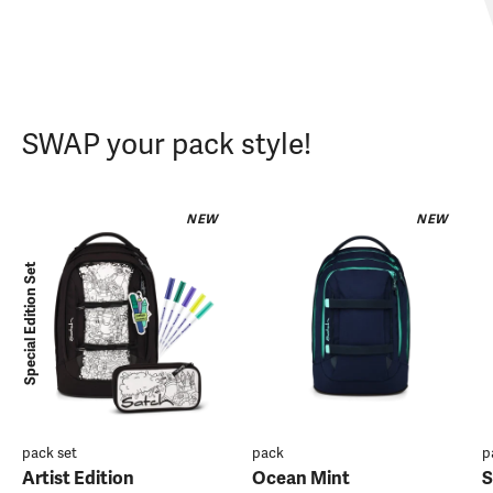
SWAP your pack style!
NEW
NEW
Special Edition Set
pack set
pack
p
Artist Edition
Ocean Mint
S