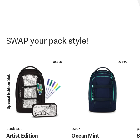
SWAP your pack style!
NEW
NEW
Special Edition Set
pack set
pack
p
Artist Edition
Ocean Mint
S