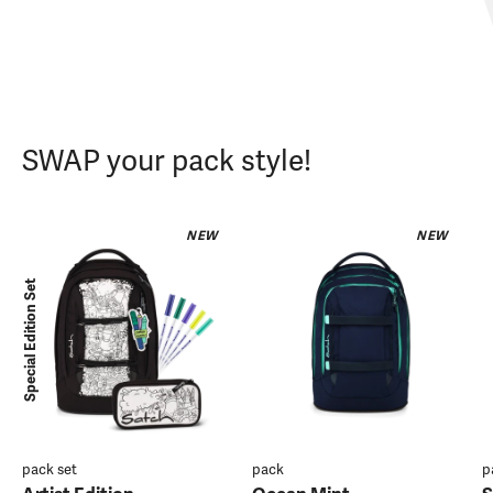
SWAP your pack style!
NEW
NEW
Special Edition Set
pack set
pack
p