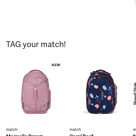
TAG your match!
NEW
Skandi 
match
match
m