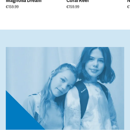
Magnolia Dream
Coral Reef
N
€159.99
€159.99
€