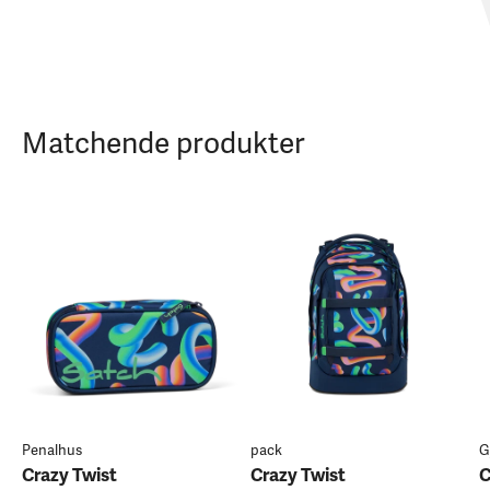
Matchende produkter
Penalhus
pack
G
Crazy Twist
Crazy Twist
C