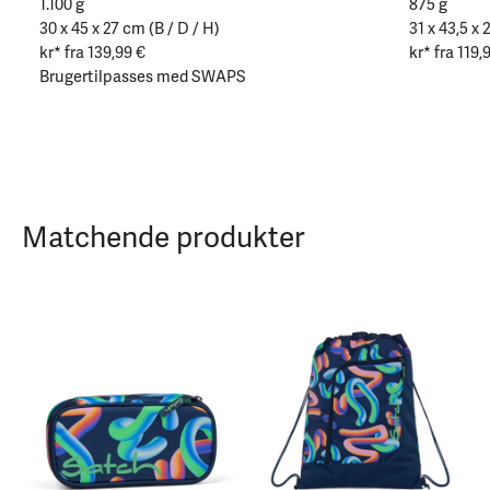
1.100 g
875 g
30 x 45 x 27 cm (B / D / H)
31 x 43,5 x 
kr* fra 139,99 €
kr* fra 119,
Brugertilpasses med SWAPS
Matchende produkter