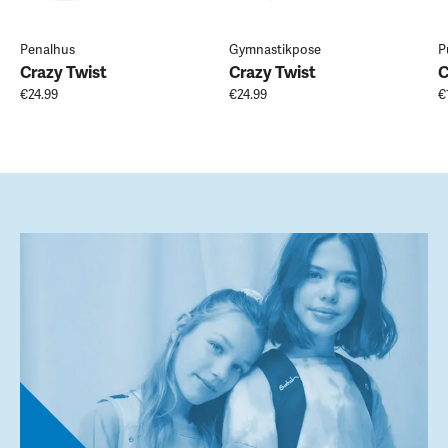
Penalhus
Gymnastikpose
P
Crazy Twist
Crazy Twist
C
€24.99
€24.99
€