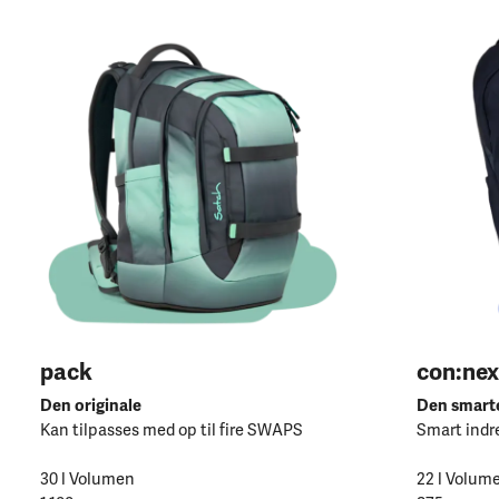
pack
con:nex
Den originale
Den smart
Kan tilpasses med op til fire SWAPS
Smart indre
30 l Volumen
22 l Volum