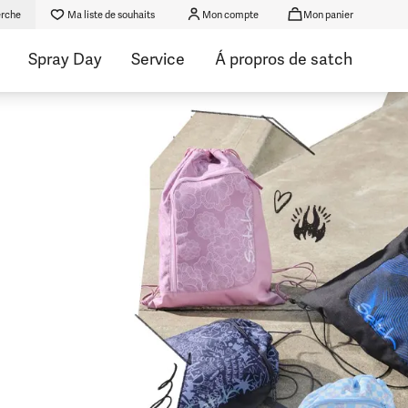
rche
Ma liste de souhaits
Mon compte
Mon panier
Spray Day
Service
Á propros de satch