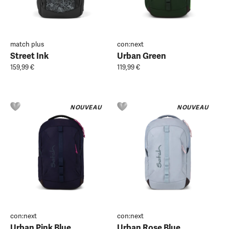
match plus
con:next
Street Ink
Urban Green
159,99 €
119,99 €
NOUVEAU
NOUVEAU
con:next
con:next
Urban Pink Blue
Urban Rose Blue