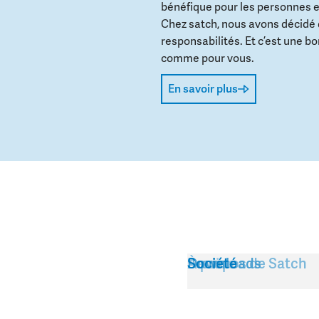
bénéfique pour les personnes e
Chez satch, nous avons décidé
responsabilités. Et c’est une b
comme pour vous.
En savoir plus
Service
À propos de Satch
Downloads
Société