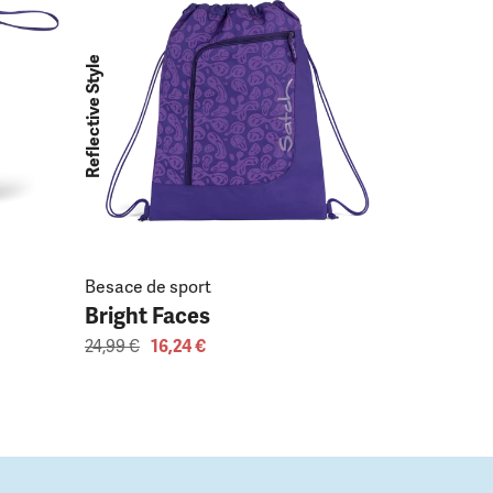
Bright F
15,99 €
10
Reflective Style
sold out
Besace de sport
Bright Faces
24,99 €
16,24 €