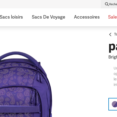
Reche
Sacs loisirs
Sacs De Voyage
Accessoires
Sale
T
p
Brig
Un
op
le
in