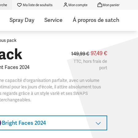
rche
Ma liste de souhaits
Mon compte
Mon panier
Spray Day
Service
Á propros de satch
ous pack
ack
97,49 €
149,99 €
TTC, hors
frais de
ht Faces 2024
port
e capacité d'organisation parfaite, avec un volume
timal pour les jours d'école, il attire absolument tous
s regards grâce à un style varié et ses SWAPS
terchangeables.​
Bright Faces 2024