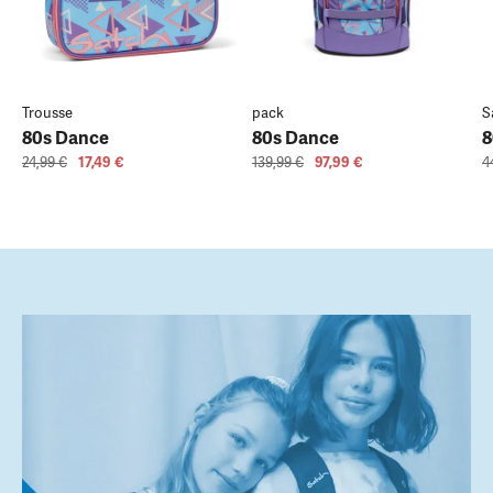
Trousse
pack
S
80s Dance
80s Dance
8
24,99 €
17,49 €
139,99 €
97,99 €
4