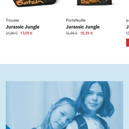
Trousse
Portefeuille
p
Jurassic Jungle
Jurassic Jungle
J
24,99 €
17,49 €
15,99 €
10,39 €
1