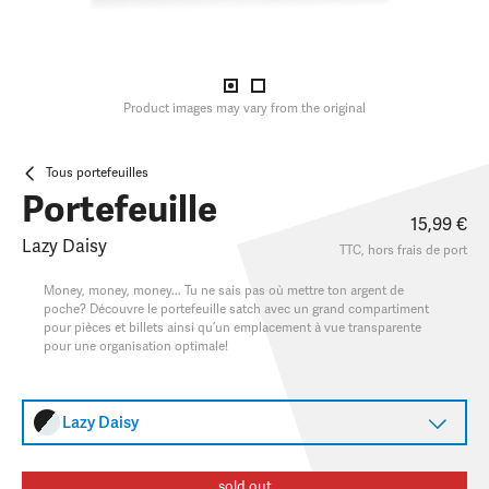
Product images may vary from the original
Tous portefeuilles
Portefeuille
15,99 €
Lazy Daisy
TTC, hors
frais de port
Money, money, money... Tu ne sais pas où mettre ton argent de
poche? Découvre le portefeuille satch avec un grand compartiment
pour pièces et billets ainsi qu’un emplacement à vue transparente
pour une organisation optimale!
Lazy Daisy
sold out