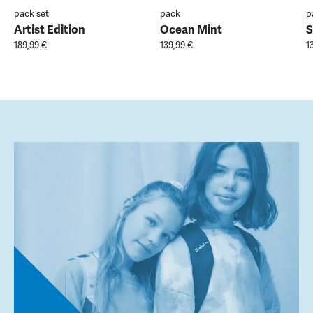
pack set
pack
p
Artist Edition
Ocean Mint
S
189,99 €
139,99 €
1