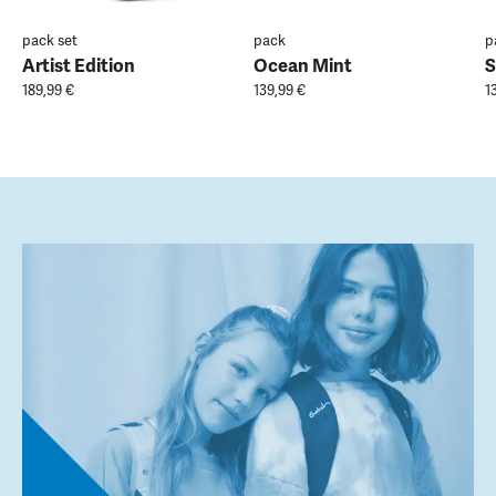
pack set
pack
p
Artist Edition
Ocean Mint
S
189,99 €
139,99 €
1