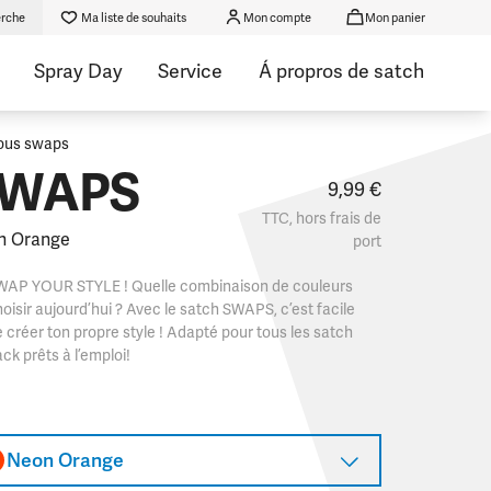
rche
Ma liste de souhaits
Mon compte
Mon panier
Spray Day
Service
Á propros de satch
ous swaps
WAPS
9,99 €
TTC, hors
frais de
n Orange
port
WAP YOUR STYLE ! Quelle combinaison de couleurs
oisir aujourd’hui ? Avec le satch SWAPS, c’est facile
 créer ton propre style ! Adapté pour tous les satch
ck prêts à l’emploi!
Neon Orange