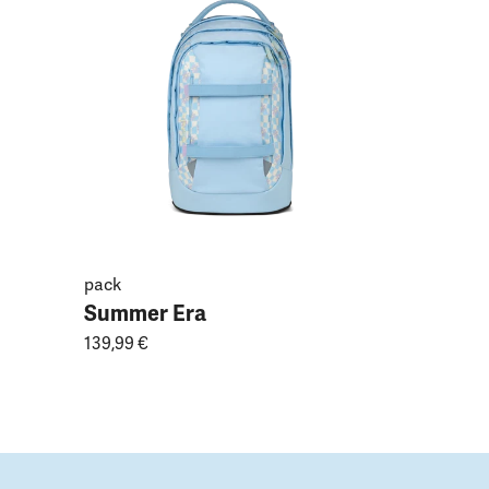
Magnoli
149,99 €
pack
Summer Era
139,99 €