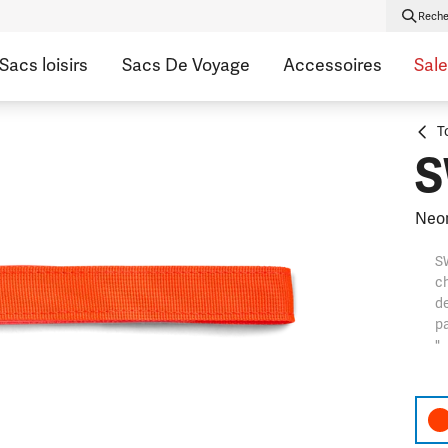
Reche
Sacs loisirs
Sacs De Voyage
Accessoires
Sale
T
S
Neo
S
ch
de
pa
"